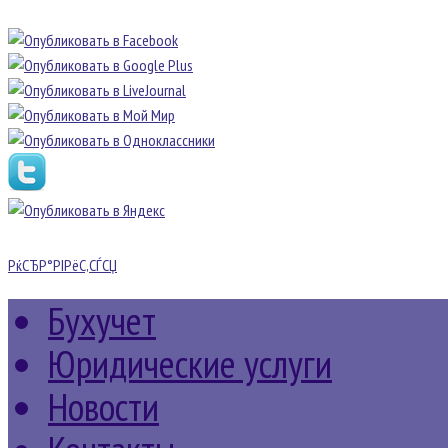
РќСЂР°РІРёС‚СЃСЏ
Бухучет
Юридические услуги
Новости