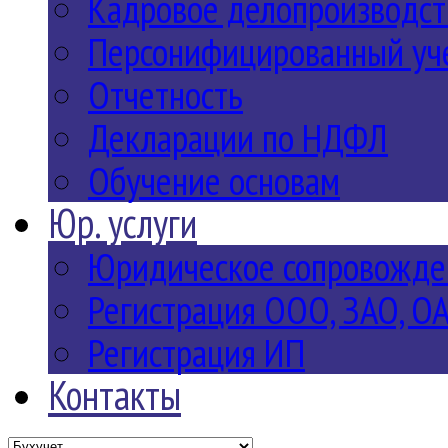
Кадровое делопроизводст
Персонифицированный уч
Отчетность
Декларации по НДФЛ
Обучение основам
Юр. услуги
Юридическое сопровожде
Регистрация ООО, ЗАО, О
Регистрация ИП
Контакты